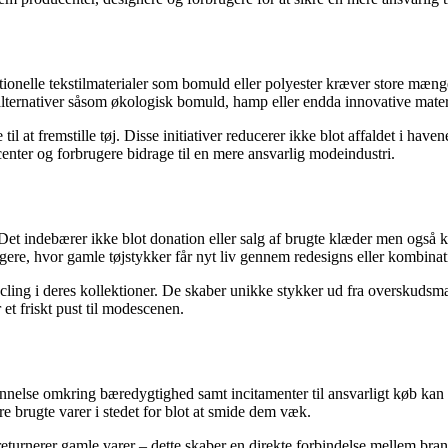
aditionelle tekstilmaterialer som bomuld eller polyester kræver store mæ
lternativer såsom økologisk bomuld, hamp eller endda innovative materia
il at fremstille tøj. Disse initiativer reducerer ikke blot affaldet i ha
enter og forbrugere bidrage til en mere ansvarlig modeindustri.
 indebærer ikke blot donation eller salg af brugte klæder men også kre
gere, hvor gamle tøjstykker får nyt liv gennem redesigns eller kombinat
ling i deres kollektioner. De skaber unikke stykker ud fra overskudsmate
 et friskt pust til modescenen.
nnelse omkring bæredygtighed samt incitamenter til ansvarligt køb kan m
e brugte varer i stedet for blot at smide dem væk.
r returnerer gamle varer – dette skaber en direkte forbindelse mellem b