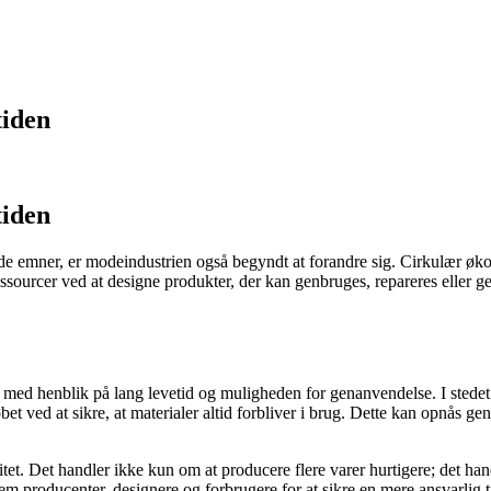
iden
iden
e emner, er modeindustrien også begyndt at forandre sig. Cirkulær økon
sourcer ved at designe produkter, der kan genbruges, repareres eller g
s med henblik på lang levetid og muligheden for genanvendelse. I stede
t ved at sikre, at materialer altid forbliver i brug. Dette kan opnås ge
itet. Det handler ikke kun om at producere flere varer hurtigere; det ha
 producenter, designere og forbrugere for at sikre en mere ansvarlig ti