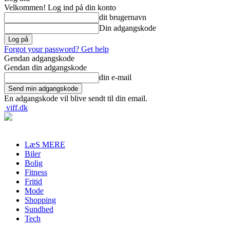
Velkommen! Log ind på din konto
dit brugernavn
Din adgangskode
Forgot your password? Get help
Gendan adgangskode
Gendan din adgangskode
din e-mail
En adgangskode vil blive sendt til din email.
viff.dk
LæS MERE
Biler
Bolig
Fitness
Fritid
Mode
Shopping
Sundhed
Tech