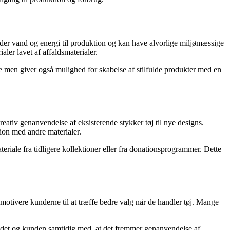
ngder vand og energi til produktion og kan have alvorlige miljømæssige
ler lavet af affaldsmaterialer.
vene men giver også mulighed for skabelse af stilfulde produkter med en
ativ genanvendelse af eksisterende stykker tøj til nye designs.
ion med andre materialer.
riale fra tidligere kollektioner eller fra donationsprogrammer. Dette
otivere kunderne til at træffe bedre valg når de handler tøj. Mange
randet og kunden samtidig med, at det fremmer genanvendelse af