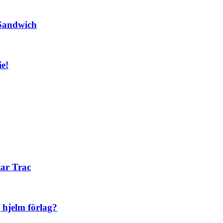
 Sandwich
ie!
tar Trac
hjelm förlag?