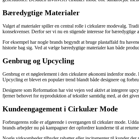
Bæredygtige Materialer
Valget af materialer spiller en central rolle i cirkulære modevalg. Tr
konsekvenser. Derfor ser vi nu en stigende interesse for bæredygtige a
For eksempel har nogle brands begyndt at bruge plastaffald fra havene t
historie bag sig. Ved at vælge bæredygtige materialer kan både produc
Genbrug og Upcycling
Genbrug er et nøgleelement i den cirkulære økonomi indenfor mode. Det
Upcycling er blevet en populær trend blandt både designere og forbru
Designere som Reformation har vist vejen ved aktivt at integrere upcyc
fjerner behovet for nyproduktion af tekstiler samtidig med, at det giver
Kundeengagement i Cirkulær Mode
Forbrugerens rolle er afgørende i overgangen til cirkulær mode. Udda
brands arbejder nu på kampagner der opfordrer kunderne til at returner
Nogle virksomheder tilbyder rabatter eller incitamenter til kunder de