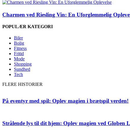
Charmen ved Riesling Vin: En Uforglemmelig Opleve
POPULÆR KATEGORI
Biler
Bolig
Fitness
Fritid
Mode
Shopping
Sundhed
Tech
FLERE HISTORIER
På eventyr med spil: Oplev magien i brætspil verden!
Strålende lys til dit hjem: Oplev magien ved Globen 