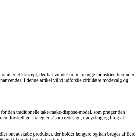
omi er et koncept, der har vundet frem i mange industrier, herunder
enanvendes. I denne artikel vil vi udforske cirkulære modevalg og
t for den traditionelle take-make-dispose-model, som præger den
nnem forskellige strategier såsom redesign, upcycling og brug af
ndler om at skabe produkter, der holder længere og kan bruges af flere
lgang til produktion og forbrug.