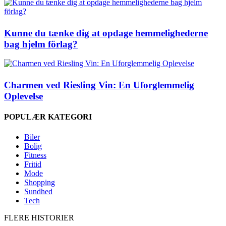
Kunne du tænke dig at opdage hemmelighederne
bag hjelm förlag?
Charmen ved Riesling Vin: En Uforglemmelig
Oplevelse
POPULÆR KATEGORI
Biler
Bolig
Fitness
Fritid
Mode
Shopping
Sundhed
Tech
FLERE HISTORIER