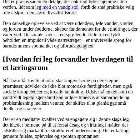
Det er præcis sådan en detalje, der naturligt hører hjemme i den
verden, lidt som
leg med en vandpistol
, fordi de små praktiske valg
ofte afslører den større livsstilshistorie.
Den sanselige oplevelse ved at være udendørs, føle vandet, vinden
og jorden under fødderne, skaber fundamentet for de erindringer, der
varer ved. De simple sager – en sprøjtende kilde fra en fyldt
beholder, en impuls til våde narrestreger – er universelle sprog for
barndommens spontanitet og uforudsigelighed.
Hvordan fri leg forvandler hverdagen til
et læringsrum
Når børn får lov til at udforske omgivelserne på deres egne
præmisser, udvikler de ikke blot motoriske færdigheder, men også
sociale kompetencer og kreativ tænkning. Udstyr så enkelt som en
vandfyldt legetøjsgenstand kan udløse timesvis af samarbejde og
problemløsning mellem venner, der skiftes til at planlægge små
dueller og strategier.
Der er en meditativ kvalitet ved at engagere sig i denne slags leg –
det klæder børnene på til at forstå årsag og virkning i måder, der
adskiller sig markant fra struktureret undervisning. Det er læring
gennem følelse, oplevelse og spontan spontanitet.