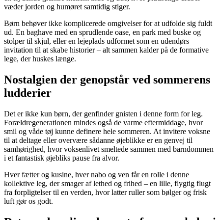
væder jorden og humøret samtidig stiger.
Børn behøver ikke komplicerede omgivelser for at udfolde sig fuldt
ud. En baghave med en sprudlende oase, en park med buske og
stolper til skjul, eller en lejeplads udformet som en udendørs
invitation til at skabe historier – alt sammen kalder på de formative
lege, der huskes længe.
Nostalgien der genopstår ved sommerens
ludderier
Det er ikke kun børn, der genfinder gnisten i denne form for leg.
Forældregenerationen mindes også de varme eftermiddage, hvor
smil og våde tøj kunne definere hele sommeren. At invitere voksne
til at deltage eller overvære sådanne øjeblikke er en genvej til
samhørighed, hvor voksenlivet smeltede sammen med barndommen
i et fantastisk øjebliks pause fra alvor.
Hver fætter og kusine, hver nabo og ven får en rolle i denne
kollektive leg, der smager af lethed og frihed – en lille, flygtig flugt
fra forpligtelser til en verden, hvor latter ruller som bølger og frisk
luft gør os godt.