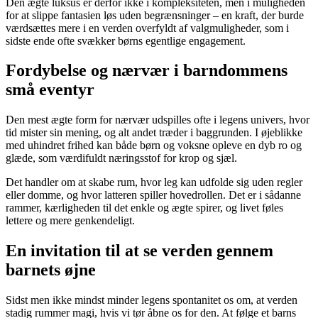
Den ægte luksus er derfor ikke i kompleksiteten, men i muligheden
for at slippe fantasien løs uden begrænsninger – en kraft, der burde
værdsættes mere i en verden overfyldt af valgmuligheder, som i
sidste ende ofte svækker børns egentlige engagement.
Fordybelse og nærvær i barndommens
små eventyr
Den mest ægte form for nærvær udspilles ofte i legens univers, hvor
tid mister sin mening, og alt andet træder i baggrunden. I øjeblikke
med uhindret frihed kan både børn og voksne opleve en dyb ro og
glæde, som værdifuldt næringsstof for krop og sjæl.
Det handler om at skabe rum, hvor leg kan udfolde sig uden regler
eller domme, og hvor latteren spiller hovedrollen. Det er i sådanne
rammer, kærligheden til det enkle og ægte spirer, og livet føles
lettere og mere genkendeligt.
En invitation til at se verden gennem
barnets øjne
Sidst men ikke mindst minder legens spontanitet os om, at verden
stadig rummer magi, hvis vi tør åbne os for den. At følge et barns