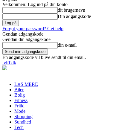
Velkommen! Log ind på din konto
dit brugernavn
Din adgangskode
Forgot your password? Get help
Gendan adgangskode
Gendan din adgangskode
din e-mail
En adgangskode vil blive sendt til din email.
viff.dk
LæS MERE
Biler
Bolig
Fitness
Fritid
Mode
Shopping
Sundhed
Tech