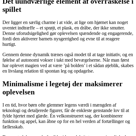
Det uundværlige element af overraskelse i
spillet
Der ligger en særlig charme i at vide, at lige om hjørnet kan noget
uventet indtræffe – et sprøjt, et plask, en dråbe, der ikke smutter.
Denne uforudsigelighed gør oplevelsen spændende og engagerende,
fordi den aktiverer barnets nysgerrighed og evne til at reagere
hurtigt.
Gennem denne dynamik trænes også modet til at tage initiativ, og en
følelse af autonomi vokser i takt med bevægelserne. Når man først
har oplevet magien ved at være ’på bolden’ i et sådan øjeblik, skabes
en livslang relation til spontan leg og opdagelse.
Minimalisme i legetøj der maksimerer
oplevelsen
I en tid, hvor børn ofte glemmer legens værdi i mængden af
teknologi og detaljerede figurer, får de enkleste genstande lov til at
fylde hjertet med glæde. Én velkonstrueret sag, der kombinerer
funktion og appel, kan åbne op for en hel verden af fortællinger og
fællesskab.