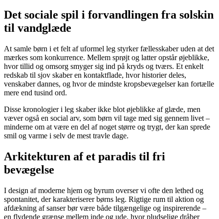
Det sociale spil i forvandlingen fra solskin
til vandglæde
At samle børn i et felt af uformel leg styrker fællesskaber uden at det
mærkes som konkurrence. Mellem sprøjt og latter opstår øjeblikke,
hvor tillid og omsorg smyger sig ind på kryds og tværs. Et enkelt
redskab til sjov skaber en kontaktflade, hvor historier deles,
venskaber dannes, og hvor de mindste kropsbevægelser kan fortælle
mere end tusind ord.
Disse kronologier i leg skaber ikke blot øjeblikke af glæde, men
væver også en social arv, som børn vil tage med sig gennem livet –
minderne om at være en del af noget større og trygt, der kan sprede
smil og varme i selv de mest travle dage.
Arkitekturen af et paradis til fri
bevægelse
I design af moderne hjem og byrum overser vi ofte den lethed og
spontanitet, der karakteriserer børns leg. Rigtige rum til aktion og
afdækning af sanser bør være både tilgængelige og inspirerende –
en flydende grænse mellem inde og ude, hvor pludselige dråber