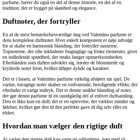
parfume, bærer du også en del af denne historie, en del af en
tradition, der er bygget på skønhed og elegance.
Duftnoter, der fortryller
En af de mest bemærkelsesværdige ting ved Valentino parfume er
dens komplekse duftnoter. Hver enkelt komponent er nøje udvalgt
for at skabe en harmonisk blanding, der fortryller sanserne.
Topnoterne, der ofte inkluderer frugtagtige og friske elementer, giver
en indledende sprødhed, der straks fanger opmærksomheden.
Efterhånden som duften udvikler sig, træder de blomstrede og
krydrede noter frem, hvilket tilføjer dybde og karakter.
Det er i basen, at Valentino parfume virkelig afslører sin sjæl. De
varme, træagtige noter skaber en vedvarende, beroligende effekt, der
efterlader et varigt indtryk. Det er denne unikke blanding af noter,
der gør denne parfume til en uundgåelig del af enhver duftsamling.
Den er ikke kun en duft; det er en oplevelse, der vækker minder og
følelser, hvilket gør den til den perfekte gave til dig selv eller en
elsket.
Hvordan man vælger den rigtige duft
At vælge den rigtige duft kan være en udfordring, især med så