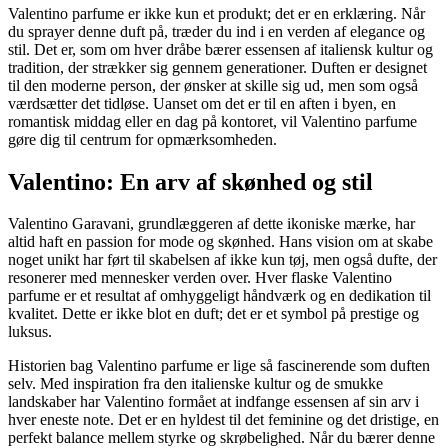
Valentino parfume er ikke kun et produkt; det er en erklæring. Når
du sprayer denne duft på, træder du ind i en verden af elegance og
stil. Det er, som om hver dråbe bærer essensen af italiensk kultur og
tradition, der strækker sig gennem generationer. Duften er designet
til den moderne person, der ønsker at skille sig ud, men som også
værdsætter det tidløse. Uanset om det er til en aften i byen, en
romantisk middag eller en dag på kontoret, vil Valentino parfume
gøre dig til centrum for opmærksomheden.
Valentino: En arv af skønhed og stil
Valentino Garavani, grundlæggeren af dette ikoniske mærke, har
altid haft en passion for mode og skønhed. Hans vision om at skabe
noget unikt har ført til skabelsen af ikke kun tøj, men også dufte, der
resonerer med mennesker verden over. Hver flaske Valentino
parfume er et resultat af omhyggeligt håndværk og en dedikation til
kvalitet. Dette er ikke blot en duft; det er et symbol på prestige og
luksus.
Historien bag Valentino parfume er lige så fascinerende som duften
selv. Med inspiration fra den italienske kultur og de smukke
landskaber har Valentino formået at indfange essensen af sin arv i
hver eneste note. Det er en hyldest til det feminine og det dristige, en
perfekt balance mellem styrke og skrøbelighed. Når du bærer denne