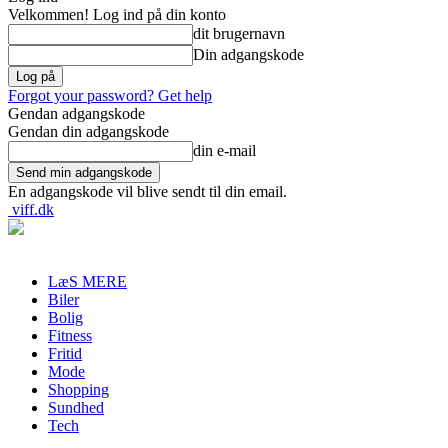
Velkommen! Log ind på din konto
dit brugernavn
Din adgangskode
Forgot your password? Get help
Gendan adgangskode
Gendan din adgangskode
din e-mail
En adgangskode vil blive sendt til din email.
viff.dk
LæS MERE
Biler
Bolig
Fitness
Fritid
Mode
Shopping
Sundhed
Tech