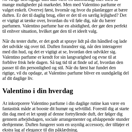
mange muligheder på markedet. Men med Valentino parfume er
valget enkelt. Overvej først, hvornår og hvor du planlægger at bære
duften. Er det til daglig brug, eller er det til en særlig lejlighed? Det
er vigtigt at tænke over, hvordan du vil føle dig, når du bærer
parfumen. Valentino parfume har en alsidighed, der gør den perfekt
til enhver situation, hvilket gør den til et ideelt valg.
Når du tester dufte, er det godt at spraye lidt på din håndled og lade
det udvikle sig over tid. Duften forandrer sig, når den interagerer
med din hud, og det er vigtigt at se, hvordan den udvikler sig.
Valentino parfume er kendt for sin langvarighed og evne til at
forblive frisk hele dagen. Så tag tid til at finde ud af, hvordan den
passer til din personlighed og stil. Når du først har fundet den
rigtige, vil du opdage, at Valentino parfume bliver en uundgåelig del
af dit daglige liv.
Valentino i din hverdag
At inkorporere Valentino parfume i din daglige rutine kan være en
fantastisk måde at booste dit humør og selvtillid. Forestil dig at starte
din dag med et let sprøjt af denne fortryllende duft, der følger dig
gennem arbejdsdagen, sociale arrangementer og afslappende stunder
derhjemme. Duften fungerer som en usynlig accessory, der tilføjer et
ekstra lag af elegance til din påklædning.