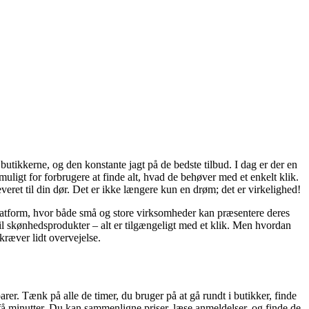
tikkerne, og den konstante jagt på de bedste tilbud. I dag er der en
muligt for forbrugere at finde alt, hvad de behøver med et enkelt klik.
everet til din dør. Det er ikke længere kun en drøm; det er virkelighed!
latform, hvor både små og store virksomheder kan præsentere deres
 til skønhedsprodukter – alt er tilgængeligt med et klik. Men hvordan
 kræver lidt overvejelse.
er. Tænk på alle de timer, du bruger på at gå rundt i butikker, finde
få minutter. Du kan sammenligne priser, læse anmeldelser, og finde de