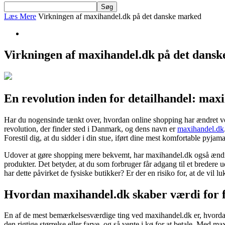
Læs Mere
Virkningen af maxihandel.dk på det danske marked
Virkningen af maxihandel.dk på det dans
En revolution inden for detailhandel: max
Har du nogensinde tænkt over, hvordan online shopping har ændret vore
revolution, der finder sted i Danmark, og dens navn er
maxihandel.dk
Forestil dig, at du sidder i din stue, iført dine mest komfortable pyjam
Udover at gøre shopping mere bekvemt, har maxihandel.dk også ændret
produkter. Det betyder, at du som forbruger får adgang til et bredere u
har dette påvirket de fysiske butikker? Er der en risiko for, at de vil 
Hvordan maxihandel.dk skaber værdi for 
En af de mest bemærkelsesværdige ting ved maxihandel.dk er, hvordan de
den rigtige størrelse eller farve, og så vente i kø for at betale. Me