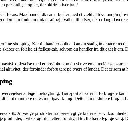
en personlig shopper, der aldrig bliver træt!
i fokus. Maxihandel.dk samarbejder med et væld af leverandører, hvilket 
 Du kan finde produkter af høj kvalitet til priser, der er langt lavere e
online shopping. Når du handler online, kan du stadig interagere med 
 skaber en følelse af fællesskab, selvom du handler fra dit eget hjem. 
ntastisk oplevelse med et produkt, kan du skrive en anmeldelse, som vil
al aktivitet, der forbinder forbrugere på tværs af landet. Det er som at 
pping
vervejelser at tage i betragtning. Transport af varer til forbrugere k
kridt til at minimere deres miljøpåvirkning. Dette kan inkludere brug af
 køb. At vælge produkter fra bæredygtige kilder eller virksomheder, der
 produkter, hvilket gør det lettere for dig at træffe bæredygtige valg. 