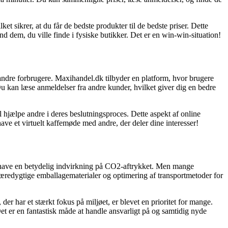
sikrer, at du får de bedste produkter til de bedste priser. Dette
nd dem, du ville finde i fysiske butikker. Det er en win-win-situation!
andre forbrugere. Maxihandel.dk tilbyder en platform, hvor brugere
Du kan læse anmeldelser fra andre kunder, hvilket giver dig en bedre
 hjælpe andre i deres beslutningsproces. Dette aspekt af online
have et virtuelt kaffemøde med andre, der deler dine interesser!
an have en betydelig indvirkning på CO2-aftrykket. Men mange
 bæredygtige emballagematerialer og optimering af transportmetoder for
 har et stærkt fokus på miljøet, er blevet en prioritet for mange.
Det er en fantastisk måde at handle ansvarligt på og samtidig nyde