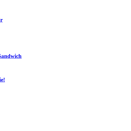
yr
 Sandwich
ie!