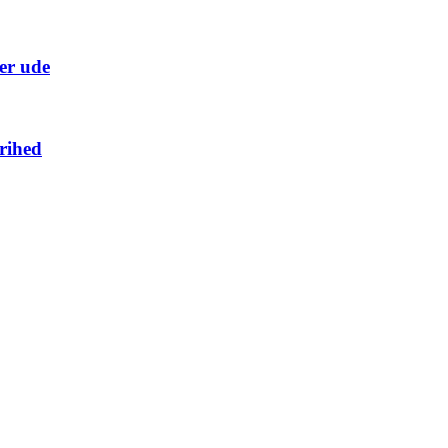
er ude
rihed