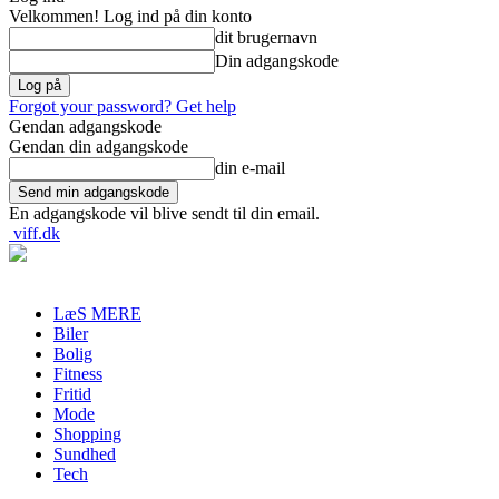
Velkommen! Log ind på din konto
dit brugernavn
Din adgangskode
Forgot your password? Get help
Gendan adgangskode
Gendan din adgangskode
din e-mail
En adgangskode vil blive sendt til din email.
viff.dk
LæS MERE
Biler
Bolig
Fitness
Fritid
Mode
Shopping
Sundhed
Tech