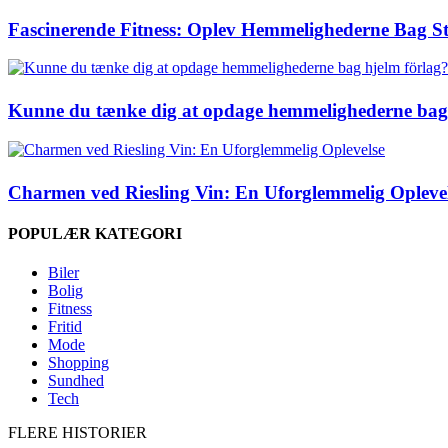
Fascinerende Fitness: Oplev Hemmelighederne Bag S
Kunne du tænke dig at opdage hemmelighederne bag 
Charmen ved Riesling Vin: En Uforglemmelig Opleve
POPULÆR KATEGORI
Biler
Bolig
Fitness
Fritid
Mode
Shopping
Sundhed
Tech
FLERE HISTORIER