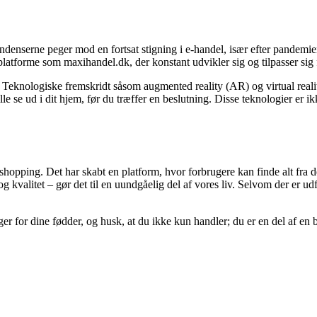
denserne peger mod en fortsat stigning i e-handel, især efter pandemi
 platforme som maxihandel.dk, der konstant udvikler sig og tilpasser sig
 Teknologiske fremskridt såsom augmented reality (AR) og virtual realit
lle se ud i dit hjem, før du træffer en beslutning. Disse teknologier er i
hopping. Det har skabt en platform, hvor forbrugere kan finde alt fra d
kvalitet – gør det til en uundgåelig del af vores liv. Selvom der er udfo
er for dine fødder, og husk, at du ikke kun handler; du er en del af en