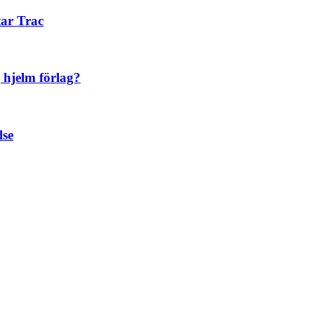
tar Trac
hjelm förlag?
lse