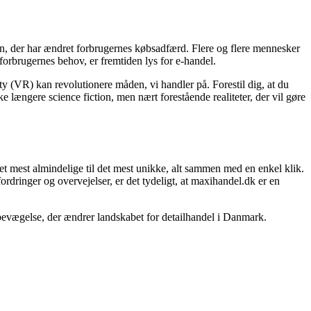
en, der har ændret forbrugernes købsadfærd. Flere og flere mennesker
 forbrugernes behov, er fremtiden lys for e-handel.
y (VR) kan revolutionere måden, vi handler på. Forestil dig, at du
kke længere science fiction, men nært forestående realiteter, der vil gøre
et mest almindelige til det mest unikke, alt sammen med en enkel klik.
rdringer og overvejelser, er det tydeligt, at maxihandel.dk er en
 bevægelse, der ændrer landskabet for detailhandel i Danmark.