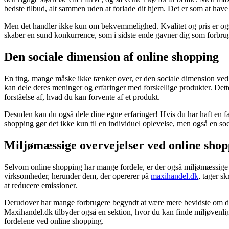
bedste tilbud, alt sammen uden at forlade dit hjem. Det er som at have 
Men det handler ikke kun om bekvemmelighed. Kvalitet og pris er også 
skaber en sund konkurrence, som i sidste ende gavner dig som forbruger.
Den sociale dimension af online shopping
En ting, mange måske ikke tænker over, er den sociale dimension ved 
kan dele deres meninger og erfaringer med forskellige produkter. Dette
forståelse af, hvad du kan forvente af et produkt.
Desuden kan du også dele dine egne erfaringer! Hvis du har haft en fa
shopping gør det ikke kun til en individuel oplevelse, men også en soci
Miljømæssige overvejelser ved online sho
Selvom online shopping har mange fordele, er der også miljømæssige o
virksomheder, herunder dem, der opererer på
maxihandel.dk
, tager s
at reducere emissioner.
Derudover har mange forbrugere begyndt at være mere bevidste om deres
Maxihandel.dk tilbyder også en sektion, hvor du kan finde miljøvenlige
fordelene ved online shopping.