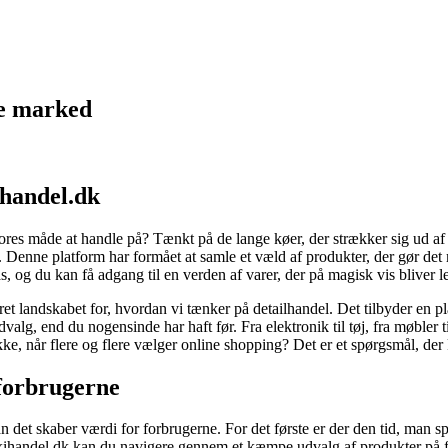
ke marked
ihandel.dk
s måde at handle på? Tænkt på de lange køer, der strækker sig ud af bu
. Denne platform har formået at samle et væld af produkter, der gør det 
as, og du kan få adgang til en verden af varer, der på magisk vis bliver l
 landskabet for, hvordan vi tænker på detailhandel. Det tilbyder en p
dvalg, end du nogensinde har haft før. Fra elektronik til tøj, fra møbler
lukke, når flere og flere vælger online shopping? Det er et spørgsmål, der
forbrugerne
t skaber værdi for forbrugerne. For det første er der den tid, man spar
d maxihandel.dk kan du navigere gennem et kæmpe udvalg af produkter på 