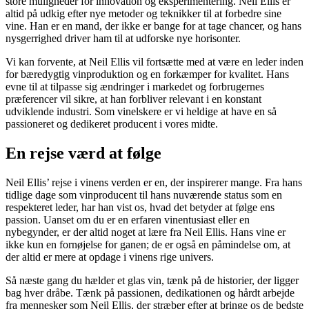
store muligheder for innovation og eksperimentering. Neil Ellis er
altid på udkig efter nye metoder og teknikker til at forbedre sine
vine. Han er en mand, der ikke er bange for at tage chancer, og hans
nysgerrighed driver ham til at udforske nye horisonter.
Vi kan forvente, at Neil Ellis vil fortsætte med at være en leder inden
for bæredygtig vinproduktion og en forkæmper for kvalitet. Hans
evne til at tilpasse sig ændringer i markedet og forbrugernes
præferencer vil sikre, at han forbliver relevant i en konstant
udviklende industri. Som vinelskere er vi heldige at have en så
passioneret og dedikeret producent i vores midte.
En rejse værd at følge
Neil Ellis’ rejse i vinens verden er en, der inspirerer mange. Fra hans
tidlige dage som vinproducent til hans nuværende status som en
respekteret leder, har han vist os, hvad det betyder at følge ens
passion. Uanset om du er en erfaren vinentusiast eller en
nybegynder, er der altid noget at lære fra Neil Ellis. Hans vine er
ikke kun en fornøjelse for ganen; de er også en påmindelse om, at
der altid er mere at opdage i vinens rige univers.
Så næste gang du hælder et glas vin, tænk på de historier, der ligger
bag hver dråbe. Tænk på passionen, dedikationen og hårdt arbejde
fra mennesker som Neil Ellis, der stræber efter at bringe os de bedste