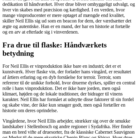
dedikation til håndværket. Hver drue bliver omhyggeligt udvalgt, og
hver vin skabes med præcision og kærlighed. I en verden, hvor
mange vinproducenter er mere optaget af mængde end kvalitet,
skiller Neil Ellis sig ud som en beacon for dem, der værdsætter det
ægte og autentiske. Han er en mand, der har en historie at fortælle
og en arv at efterlade sig i vinverdenen.
Fra drue til flaske: Håndværkets
betydning
For Neil Ellis er vinproduktion ikke bare en industri; det er et
kunstværk. Hver flaske vin, der forlader hans vingård, er resultatet
af årtiers erfaring og en dyb forståelse for terroir. Terroir, som
refererer til de unikke forhold, hvor druerne dyrkes, spiller en central
rolle i hans vinproduktion. Det er ikke bare jorden, men også
klimaet, højden og de lokale traditioner, der bidrager til vinens
karakter. Neil Ellis har formået at udnytte disse faktorer til sin fordel
og skabe vine, der ikke kun smager godt, men også fortæller en
historie om deres oprindelse.
Vingårdene, hvor Neil Ellis arbejder, strækker sig over de smukke
landskaber i Stellenbosch og andre regioner i Sydafrika. Her finder
man en bred vifte af druesorter, fra de klassiske Cabernet Sauvignon
og Merlot til de mere eksotiske Chenin Blanc og Shiraz. Hver drue