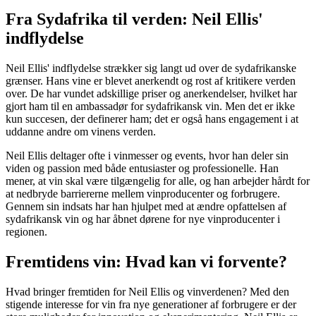
Fra Sydafrika til verden: Neil Ellis'
indflydelse
Neil Ellis' indflydelse strækker sig langt ud over de sydafrikanske
grænser. Hans vine er blevet anerkendt og rost af kritikere verden
over. De har vundet adskillige priser og anerkendelser, hvilket har
gjort ham til en ambassadør for sydafrikansk vin. Men det er ikke
kun succesen, der definerer ham; det er også hans engagement i at
uddanne andre om vinens verden.
Neil Ellis deltager ofte i vinmesser og events, hvor han deler sin
viden og passion med både entusiaster og professionelle. Han
mener, at vin skal være tilgængelig for alle, og han arbejder hårdt for
at nedbryde barriererne mellem vinproducenter og forbrugere.
Gennem sin indsats har han hjulpet med at ændre opfattelsen af
sydafrikansk vin og har åbnet dørene for nye vinproducenter i
regionen.
Fremtidens vin: Hvad kan vi forvente?
Hvad bringer fremtiden for Neil Ellis og vinverdenen? Med den
stigende interesse for vin fra nye generationer af forbrugere er der