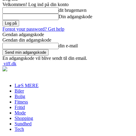
Velkommen! Log ind på din konto
dit brugernavn
Din adgangskode
Forgot your password? Get help
Gendan adgangskode
Gendan din adgangskode
din e-mail
En adgangskode vil blive sendt til din email.
viff.dk
LæS MERE
Biler
Bolig
Fitness
Fritid
Mode
Shopping
Sundhed
Tech