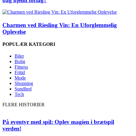
bag hjelm förlag?
Charmen ved Riesling Vin: En Uforglemmelig
Oplevelse
POPULÆR KATEGORI
Biler
Bolig
Fitness
Fritid
Mode
Shopping
Sundhed
Tech
FLERE HISTORIER
På eventyr med spil: Oplev magien i brætspil
verden!