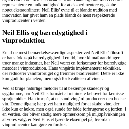
repræsenterer en unik mulighed for at eksperimentere og skabe
noget ekstraordinært. Neil Ellis’ evne til at blande tradition med
innovation har givet ham en plads blandt de mest respekterede
vinproducenter i verden.
Neil Ellis og bæredygtighed i
vinproduktion
En af de mest bemærkelsesværdige aspekter ved Neil Ellis' filosofi
er hans fokus på bæredygtighed. I en tid, hvor klimaforandringer
truer mange industrier, har Neil været en forkæmper for bæredygtige
metoder i vinproduktion. Hans vingårde implementerer teknikker,
der reducerer vandforbruget og fremmer biodiversitet. Dette er ikke
kun godt for planeten, men også for kvaliteten af vinen.
Ved at bruge naturlige metoder til at bekæmpe skadedyr og
sygdomme, har Neil Ellis formået at minimere behovet for kemiske
sprøjtemidler. Han tror på, at en sund vingård producerer den bedste
vin. Denne tilgang har givet ham mulighed for at skabe vine, der
ikke kun er lækre, men også sunde for både forbrugerne og jorden. I
en verden, der bliver stadig mere opmærksom på miljøpåvirkningen
af vores valg, er Neil Ellis et lysende eksempel på, hvordan
vinproducenter kan gøre en forskel.