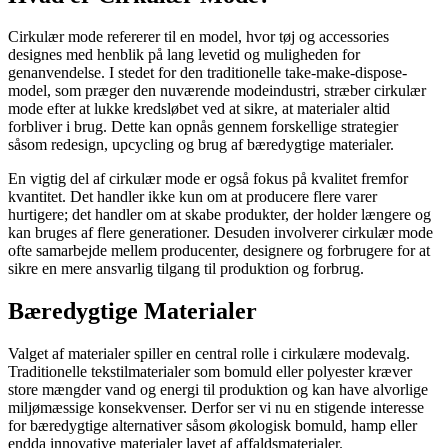
Cirkulær mode refererer til en model, hvor tøj og accessories
designes med henblik på lang levetid og muligheden for
genanvendelse. I stedet for den traditionelle take-make-dispose-
model, som præger den nuværende modeindustri, stræber cirkulær
mode efter at lukke kredsløbet ved at sikre, at materialer altid
forbliver i brug. Dette kan opnås gennem forskellige strategier
såsom redesign, upcycling og brug af bæredygtige materialer.
En vigtig del af cirkulær mode er også fokus på kvalitet fremfor
kvantitet. Det handler ikke kun om at producere flere varer
hurtigere; det handler om at skabe produkter, der holder længere og
kan bruges af flere generationer. Desuden involverer cirkulær mode
ofte samarbejde mellem producenter, designere og forbrugere for at
sikre en mere ansvarlig tilgang til produktion og forbrug.
Bæredygtige Materialer
Valget af materialer spiller en central rolle i cirkulære modevalg.
Traditionelle tekstilmaterialer som bomuld eller polyester kræver
store mængder vand og energi til produktion og kan have alvorlige
miljømæssige konsekvenser. Derfor ser vi nu en stigende interesse
for bæredygtige alternativer såsom økologisk bomuld, hamp eller
endda innovative materialer lavet af affaldsmaterialer.