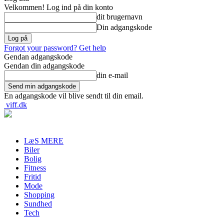
Velkommen! Log ind på din konto
dit brugernavn
Din adgangskode
Forgot your password? Get help
Gendan adgangskode
Gendan din adgangskode
din e-mail
En adgangskode vil blive sendt til din email.
viff.dk
LæS MERE
Biler
Bolig
Fitness
Fritid
Mode
Shopping
Sundhed
Tech