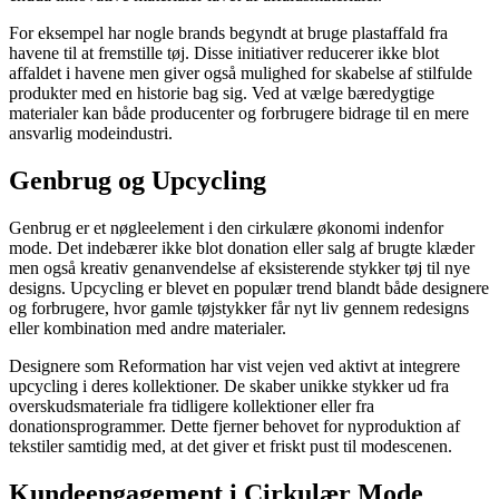
For eksempel har nogle brands begyndt at bruge plastaffald fra
havene til at fremstille tøj. Disse initiativer reducerer ikke blot
affaldet i havene men giver også mulighed for skabelse af stilfulde
produkter med en historie bag sig. Ved at vælge bæredygtige
materialer kan både producenter og forbrugere bidrage til en mere
ansvarlig modeindustri.
Genbrug og Upcycling
Genbrug er et nøgleelement i den cirkulære økonomi indenfor
mode. Det indebærer ikke blot donation eller salg af brugte klæder
men også kreativ genanvendelse af eksisterende stykker tøj til nye
designs. Upcycling er blevet en populær trend blandt både designere
og forbrugere, hvor gamle tøjstykker får nyt liv gennem redesigns
eller kombination med andre materialer.
Designere som Reformation har vist vejen ved aktivt at integrere
upcycling i deres kollektioner. De skaber unikke stykker ud fra
overskudsmateriale fra tidligere kollektioner eller fra
donationsprogrammer. Dette fjerner behovet for nyproduktion af
tekstiler samtidig med, at det giver et friskt pust til modescenen.
Kundeengagement i Cirkulær Mode