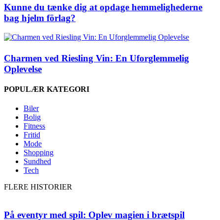
Kunne du tænke dig at opdage hemmelighederne
bag hjelm förlag?
Charmen ved Riesling Vin: En Uforglemmelig
Oplevelse
POPULÆR KATEGORI
Biler
Bolig
Fitness
Fritid
Mode
Shopping
Sundhed
Tech
FLERE HISTORIER
På eventyr med spil: Oplev magien i brætspil