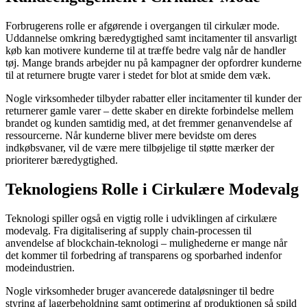
Forbrugerens rolle er afgørende i overgangen til cirkulær mode.
Uddannelse omkring bæredygtighed samt incitamenter til ansvarligt
køb kan motivere kunderne til at træffe bedre valg når de handler
tøj. Mange brands arbejder nu på kampagner der opfordrer kunderne
til at returnere brugte varer i stedet for blot at smide dem væk.
Nogle virksomheder tilbyder rabatter eller incitamenter til kunder der
returnerer gamle varer – dette skaber en direkte forbindelse mellem
brandet og kunden samtidig med, at det fremmer genanvendelse af
ressourcerne. Når kunderne bliver mere bevidste om deres
indkøbsvaner, vil de være mere tilbøjelige til støtte mærker der
prioriterer bæredygtighed.
Teknologiens Rolle i Cirkulære Modevalg
Teknologi spiller også en vigtig rolle i udviklingen af cirkulære
modevalg. Fra digitalisering af supply chain-processen til
anvendelse af blockchain-teknologi – mulighederne er mange når
det kommer til forbedring af transparens og sporbarhed indenfor
modeindustrien.
Nogle virksomheder bruger avancerede dataløsninger til bedre
styring af lagerbeholdning samt optimering af produktionen så spild