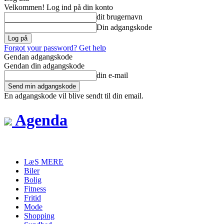
Velkommen! Log ind på din konto
dit brugernavn
Din adgangskode
Forgot your password? Get help
Gendan adgangskode
Gendan din adgangskode
din e-mail
En adgangskode vil blive sendt til din email.
Agenda
LæS MERE
Biler
Bolig
Fitness
Fritid
Mode
Shopping